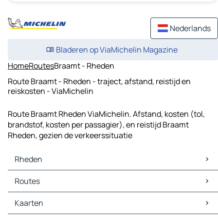
Nederlands
Bladeren op ViaMichelin Magazine
Home
Routes
Braamt - Rheden
Route Braamt - Rheden - traject, afstand, reistijd en
reiskosten - ViaMichelin
Route Braamt Rheden ViaMichelin. Afstand, kosten (tol,
brandstof, kosten per passagier), en reistijd Braamt
Rheden, gezien de verkeerssituatie
Rheden
Rheden Kaarten
Routes
Rheden Verkeer
Rheden Hotels
Routes Rheden - Arnhem
Kaarten
Rheden Restaurants
Routes Rheden - Doetinchem