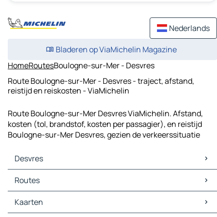
Nederlands
Bladeren op ViaMichelin Magazine
Home
Routes
Boulogne-sur-Mer - Desvres
Route Boulogne-sur-Mer - Desvres - traject, afstand,
reistijd en reiskosten - ViaMichelin
Route Boulogne-sur-Mer Desvres ViaMichelin. Afstand,
kosten (tol, brandstof, kosten per passagier), en reistijd
Boulogne-sur-Mer Desvres, gezien de verkeerssituatie
Desvres
Desvres Kaarten
Routes
Desvres Verkeer
Desvres Hotels
Routes Desvres - Boulogne-sur-Mer
Kaarten
Desvres Restaurants
Routes Desvres - Outreau