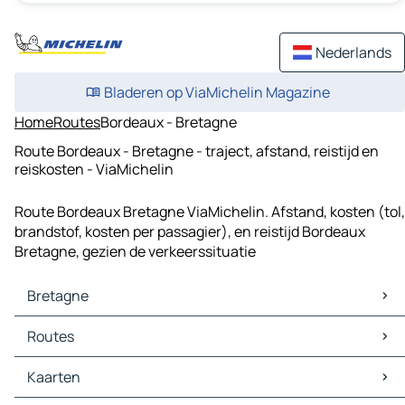
Nederlands
Bladeren op ViaMichelin Magazine
Home
Routes
Bordeaux - Bretagne
Route Bordeaux - Bretagne - traject, afstand, reistijd en
reiskosten - ViaMichelin
Route Bordeaux Bretagne ViaMichelin. Afstand, kosten (tol,
brandstof, kosten per passagier), en reistijd Bordeaux
Bretagne, gezien de verkeerssituatie
Bretagne
Bretagne Kaarten
Routes
Bretagne Verkeer
Bretagne Hotels
Routes Bretagne - Belfort
Kaarten
Bretagne Restaurants
Routes Bretagne - Sochaux