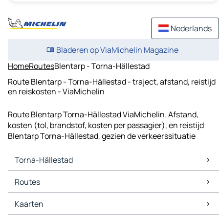
Nederlands
Bladeren op ViaMichelin Magazine
Home
Routes
Blentarp - Torna-Hällestad
Route Blentarp - Torna-Hällestad - traject, afstand, reistijd
en reiskosten - ViaMichelin
Route Blentarp Torna-Hällestad ViaMichelin. Afstand,
kosten (tol, brandstof, kosten per passagier), en reistijd
Blentarp Torna-Hällestad, gezien de verkeerssituatie
Torna-Hällestad
Torna-Hällestad Kaarten
Routes
Torna-Hällestad Verkeer
Torna-Hällestad Hotels
Routes Torna-Hällestad - Lund
Kaarten
Torna-Hällestad Restaurants
Routes Torna-Hällestad - Staffanstorp