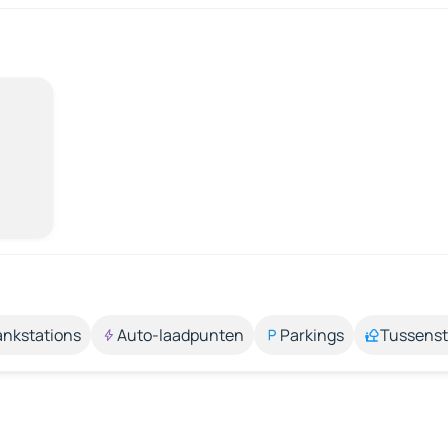
ankstations
Auto-laadpunten
Parkings
Tussens