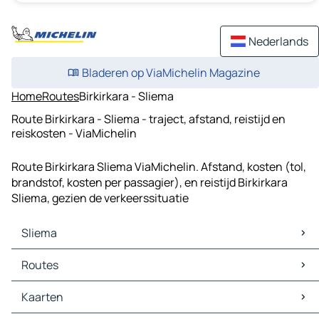
Nederlands
Bladeren op ViaMichelin Magazine
Home
Routes
Birkirkara - Sliema
Route Birkirkara - Sliema - traject, afstand, reistijd en
reiskosten - ViaMichelin
Route Birkirkara Sliema ViaMichelin. Afstand, kosten (tol,
brandstof, kosten per passagier), en reistijd Birkirkara
Sliema, gezien de verkeerssituatie
Sliema
Sliema Kaarten
Routes
Sliema Verkeer
Sliema Hotels
Routes Sliema - Valletta
Kaarten
Sliema Restaurants
Routes Sliema - Raħal Ġdid