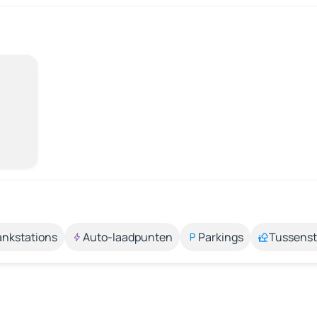
ankstations
Auto-laadpunten
Parkings
Tussens