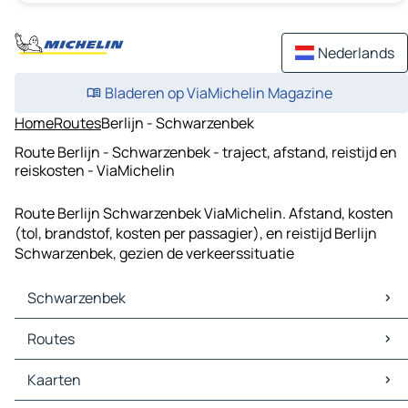
Nederlands
Bladeren op ViaMichelin Magazine
Home
Routes
Berlijn - Schwarzenbek
Route Berlijn - Schwarzenbek - traject, afstand, reistijd en
reiskosten - ViaMichelin
Route Berlijn Schwarzenbek ViaMichelin. Afstand, kosten
(tol, brandstof, kosten per passagier), en reistijd Berlijn
Schwarzenbek, gezien de verkeerssituatie
Schwarzenbek
Schwarzenbek Kaarten
Routes
Schwarzenbek Verkeer
Schwarzenbek Hotels
Routes Schwarzenbek - Hamburg
Kaarten
Schwarzenbek Restaurants
Routes Schwarzenbek - Lüneburg