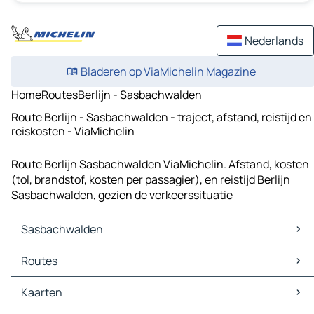
Nederlands
Bladeren op ViaMichelin Magazine
Home
Routes
Berlijn - Sasbachwalden
Route Berlijn - Sasbachwalden - traject, afstand, reistijd en
reiskosten - ViaMichelin
Route Berlijn Sasbachwalden ViaMichelin. Afstand, kosten
(tol, brandstof, kosten per passagier), en reistijd Berlijn
Sasbachwalden, gezien de verkeerssituatie
Sasbachwalden
Sasbachwalden Kaarten
Routes
Sasbachwalden Verkeer
Sasbachwalden Hotels
Routes Sasbachwalden - Baden-Baden
Kaarten
Sasbachwalden Restaurants
Routes Sasbachwalden - Achern