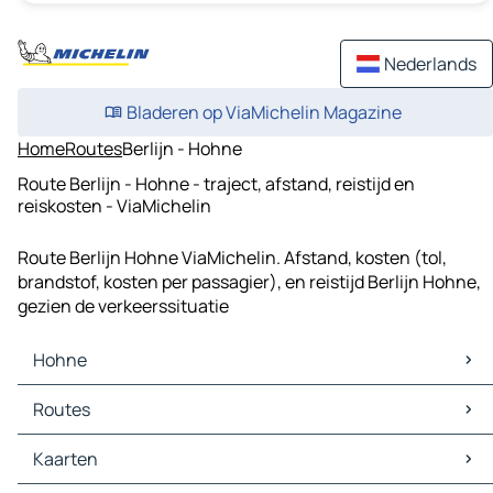
Nederlands
Bladeren op ViaMichelin Magazine
Home
Routes
Berlijn - Hohne
Route Berlijn - Hohne - traject, afstand, reistijd en
reiskosten - ViaMichelin
Route Berlijn Hohne ViaMichelin. Afstand, kosten (tol,
brandstof, kosten per passagier), en reistijd Berlijn Hohne,
gezien de verkeerssituatie
Hohne
Hohne Kaarten
Routes
Hohne Verkeer
Hohne Hotels
Routes Hohne - Gifhorn
Kaarten
Hohne Restaurants
Routes Hohne - Uetze