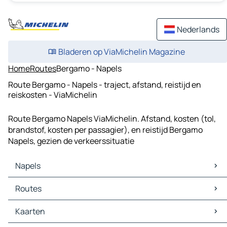
Nederlands
Bladeren op ViaMichelin Magazine
Home
Routes
Bergamo - Napels
Route Bergamo - Napels - traject, afstand, reistijd en
reiskosten - ViaMichelin
Route Bergamo Napels ViaMichelin. Afstand, kosten (tol,
brandstof, kosten per passagier), en reistijd Bergamo
Napels, gezien de verkeerssituatie
Napels
Napels Kaarten
Routes
Napels Verkeer
Napels Hotels
Routes Napels - Rome
Kaarten
Napels Restaurants
Routes Napels - Bari