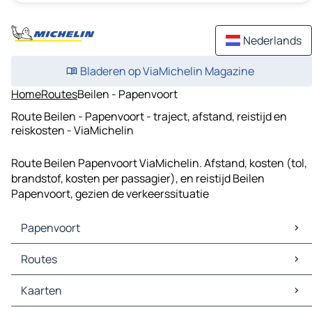
Nederlands
Bladeren op ViaMichelin Magazine
Home
Routes
Beilen - Papenvoort
Route Beilen - Papenvoort - traject, afstand, reistijd en
reiskosten - ViaMichelin
Route Beilen Papenvoort ViaMichelin. Afstand, kosten (tol,
brandstof, kosten per passagier), en reistijd Beilen
Papenvoort, gezien de verkeerssituatie
Papenvoort
Papenvoort Kaarten
Routes
Papenvoort Verkeer
Papenvoort Hotels
Routes Papenvoort - Assen
Kaarten
Papenvoort Restaurants
Routes Papenvoort - Borger-Odoorn