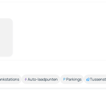
ankstations
Auto-laadpunten
Parkings
Tussens