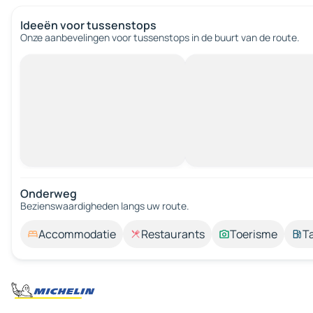
Ideeën voor tussenstops
Onze aanbevelingen voor tussenstops in de buurt van de route.
Onderweg
Bezienswaardigheden langs uw route.
Accommodatie
Restaurants
Toerisme
T