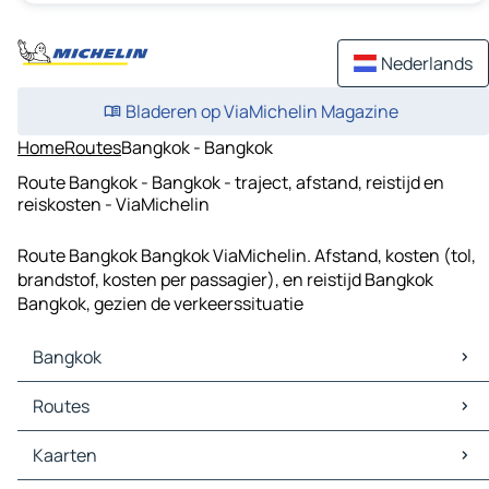
Nederlands
Bladeren op ViaMichelin Magazine
Home
Routes
Bangkok - Bangkok
Route Bangkok - Bangkok - traject, afstand, reistijd en
reiskosten - ViaMichelin
Route Bangkok Bangkok ViaMichelin. Afstand, kosten (tol,
brandstof, kosten per passagier), en reistijd Bangkok
Bangkok, gezien de verkeerssituatie
Bangkok
Bangkok Kaarten
Routes
Bangkok Verkeer
Bangkok Hotels
Routes Bangkok - Nonthaburi
Kaarten
Bangkok Restaurants
Routes Bangkok - Nakhon Ratchasima