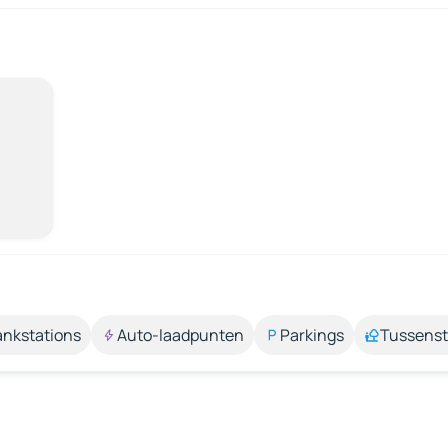
ankstations
Auto-laadpunten
Parkings
Tussens