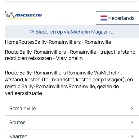
Nederlands
Bladeren op ViaMichelin Magazine
Home
Routes
Bailly-Romainvilliers - Romainville
Route Bailly-Romainvilliers - Romainville - traject, afstand,
reistijd en reiskosten - ViaMichelin
Route Bailly-Romainvilliers Romainville ViaMichelin.
Afstand, kosten (tol, brandstof, kosten per passagier), en
reistijd Bailly-Romainvilliers Romainville, gezien de
verkeerssituatie
Romainville
Romainville Kaarten
Routes
Romainville Verkeer
Romainville Hotels
Routes Romainville - Parijs
Kaarten