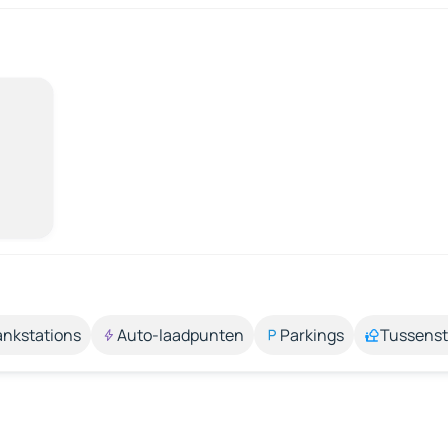
ankstations
Auto-laadpunten
Parkings
Tussens