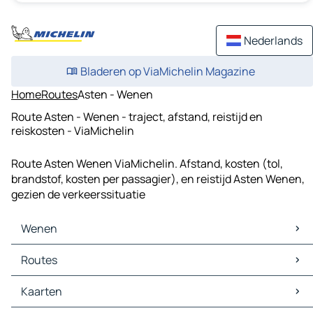
Nederlands
Bladeren op ViaMichelin Magazine
Home
Routes
Asten - Wenen
Route Asten - Wenen - traject, afstand, reistijd en
reiskosten - ViaMichelin
Route Asten Wenen ViaMichelin. Afstand, kosten (tol,
brandstof, kosten per passagier), en reistijd Asten Wenen,
gezien de verkeerssituatie
Wenen
Wenen Kaarten
Routes
Wenen Verkeer
Wenen Hotels
Routes Wenen - Bratislava
Kaarten
Wenen Restaurants
Routes Wenen - Boedapest