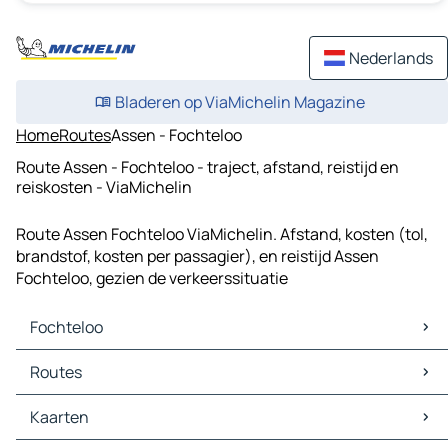
Nederlands
Bladeren op ViaMichelin Magazine
Home
Routes
Assen - Fochteloo
Route Assen - Fochteloo - traject, afstand, reistijd en
reiskosten - ViaMichelin
Route Assen Fochteloo ViaMichelin. Afstand, kosten (tol,
brandstof, kosten per passagier), en reistijd Assen
Fochteloo, gezien de verkeerssituatie
Fochteloo
Fochteloo Kaarten
Routes
Fochteloo Verkeer
Fochteloo Hotels
Routes Fochteloo - Assen
Kaarten
Fochteloo Restaurants
Routes Fochteloo - Leek