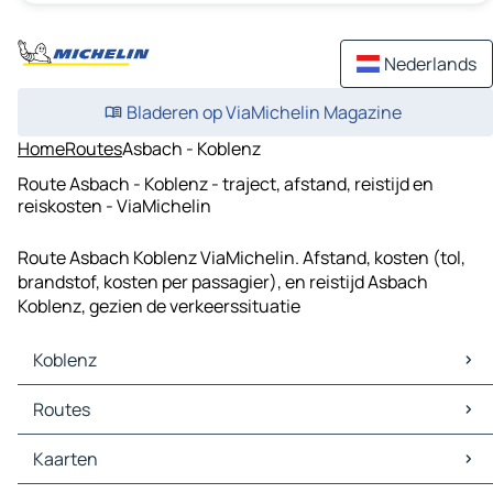
Nederlands
Bladeren op ViaMichelin Magazine
Home
Routes
Asbach - Koblenz
Route Asbach - Koblenz - traject, afstand, reistijd en
reiskosten - ViaMichelin
Route Asbach Koblenz ViaMichelin. Afstand, kosten (tol,
brandstof, kosten per passagier), en reistijd Asbach
Koblenz, gezien de verkeerssituatie
Koblenz
Koblenz Kaarten
Routes
Koblenz Verkeer
Koblenz Hotels
Routes Koblenz - Neuwied
Kaarten
Koblenz Restaurants
Routes Koblenz - Bad Ems