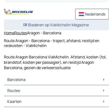
Nederlands
Bladeren op ViaMichelin Magazine
Home
Routes
Aragon - Barcelona
Route Aragon - Barcelona - traject, afstand, reistijd en
reiskosten - ViaMichelin
Route Aragon Barcelona ViaMichelin. Afstand, kosten (tol,
brandstof, kosten per passagier), en reistijd Aragon
Barcelona, gezien de verkeerssituatie
Barcelona
Barcelona Kaarten
Routes
Barcelona Verkeer
Barcelona Hotels
Routes Barcelona - Palma
Kaarten
Barcelona Restaurants
Routes Barcelona - L'Hospitalet de Llobregat