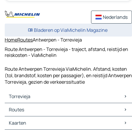
Nederlands
Bladeren op ViaMichelin Magazine
Home
Routes
Antwerpen - Torrevieja
Route Antwerpen - Torrevieja - traject, afstand, reistijd en
reiskosten - ViaMichelin
Route Antwerpen Torrevieja ViaMichelin. Afstand, kosten
(tol, brandstof, kosten per passagier), en reistijd Antwerpen
Torrevieja, gezien de verkeerssituatie
Torrevieja
Torrevieja Kaarten
Routes
Torrevieja Verkeer
Torrevieja Hotels
Routes Torrevieja - Murcia
Kaarten
Torrevieja Restaurants
Routes Torrevieja - Elche