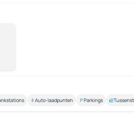
ankstations
Auto-laadpunten
Parkings
Tussens