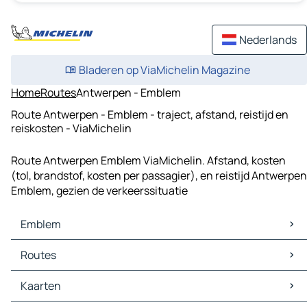
Nederlands
Bladeren op ViaMichelin Magazine
Home
Routes
Antwerpen - Emblem
Route Antwerpen - Emblem - traject, afstand, reistijd en
reiskosten - ViaMichelin
Route Antwerpen Emblem ViaMichelin. Afstand, kosten
(tol, brandstof, kosten per passagier), en reistijd Antwerpen
Emblem, gezien de verkeerssituatie
Emblem
Emblem Kaarten
Routes
Emblem Verkeer
Emblem Hotels
Routes Emblem - Antwerpen
Kaarten
Emblem Restaurants
Routes Emblem - Mechelen