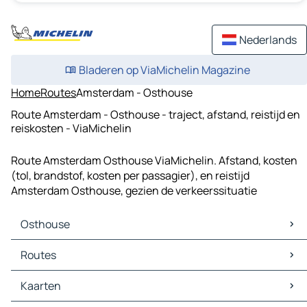
Nederlands
Bladeren op ViaMichelin Magazine
Home
Routes
Amsterdam - Osthouse
Route Amsterdam - Osthouse - traject, afstand, reistijd en
reiskosten - ViaMichelin
Route Amsterdam Osthouse ViaMichelin. Afstand, kosten
(tol, brandstof, kosten per passagier), en reistijd
Amsterdam Osthouse, gezien de verkeerssituatie
Osthouse
Osthouse Kaarten
Routes
Osthouse Verkeer
Osthouse Hotels
Routes Osthouse - Rust
Kaarten
Osthouse Restaurants
Routes Osthouse - Obernai