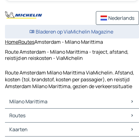
Nederlands
Bladeren op ViaMichelin Magazine
Home
Routes
Amsterdam - Milano Marittima
Route Amsterdam - Milano Marittima - traject, afstand,
reistijd en reiskosten - ViaMichelin
Route Amsterdam Milano Marittima ViaMichelin. Afstand,
kosten (tol, brandstof, kosten per passagier), en reistijd
Amsterdam Milano Marittima, gezien de verkeerssituatie
Milano Marittima
Milano Marittima Kaarten
Routes
Milano Marittima Verkeer
Milano Marittima Hotels
Routes Milano Marittima - Ravenna
Kaarten
Milano Marittima Restaurants
Routes Milano Marittima - Cesena