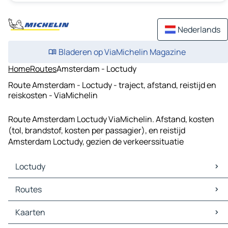
Nederlands
Bladeren op ViaMichelin Magazine
Home
Routes
Amsterdam - Loctudy
Route Amsterdam - Loctudy - traject, afstand, reistijd en
reiskosten - ViaMichelin
Route Amsterdam Loctudy ViaMichelin. Afstand, kosten
(tol, brandstof, kosten per passagier), en reistijd
Amsterdam Loctudy, gezien de verkeerssituatie
Loctudy
Loctudy Kaarten
Routes
Loctudy Verkeer
Loctudy Hotels
Routes Loctudy - Quimper
Kaarten
Loctudy Restaurants
Routes Loctudy - Saint-Jean-Trolimon