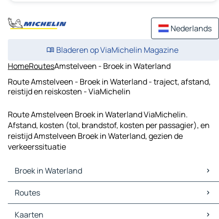
Nederlands
Bladeren op ViaMichelin Magazine
Home
Routes
Amstelveen - Broek in Waterland
Route Amstelveen - Broek in Waterland - traject, afstand,
reistijd en reiskosten - ViaMichelin
Route Amstelveen Broek in Waterland ViaMichelin.
Afstand, kosten (tol, brandstof, kosten per passagier), en
reistijd Amstelveen Broek in Waterland, gezien de
verkeerssituatie
Broek in Waterland
Broek in Waterland Kaarten
Routes
Broek in Waterland Verkeer
Broek in Waterland Hotels
Routes Broek in Waterland - Amsterdam
Kaarten