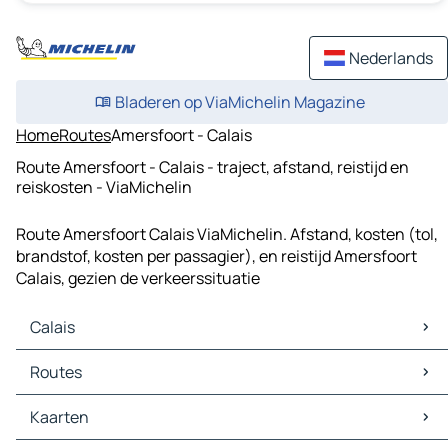
Nederlands
Bladeren op ViaMichelin Magazine
Home
Routes
Amersfoort - Calais
Route Amersfoort - Calais - traject, afstand, reistijd en
reiskosten - ViaMichelin
Route Amersfoort Calais ViaMichelin. Afstand, kosten (tol,
brandstof, kosten per passagier), en reistijd Amersfoort
Calais, gezien de verkeerssituatie
Calais
Calais Kaarten
Routes
Calais Verkeer
Calais Hotels
Routes Calais - Duinkerke
Kaarten
Calais Restaurants
Routes Calais - Escalles