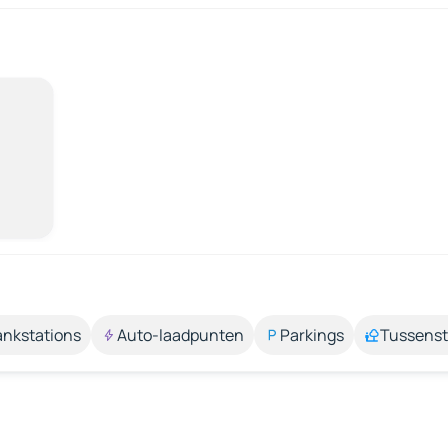
ankstations
Auto-laadpunten
Parkings
Tussens