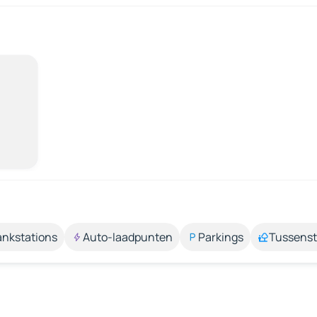
ankstations
Auto-laadpunten
Parkings
Tussens