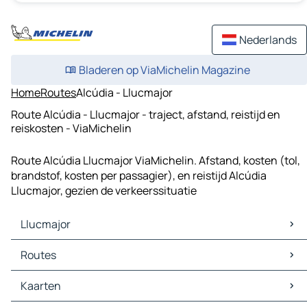
Nederlands
Bladeren op ViaMichelin Magazine
Home
Routes
Alcúdia - Llucmajor
Route Alcúdia - Llucmajor - traject, afstand, reistijd en
reiskosten - ViaMichelin
Route Alcúdia Llucmajor ViaMichelin. Afstand, kosten (tol,
brandstof, kosten per passagier), en reistijd Alcúdia
Llucmajor, gezien de verkeerssituatie
Llucmajor
Llucmajor Kaarten
Routes
Llucmajor Verkeer
Llucmajor Hotels
Routes Llucmajor - Palma
Kaarten
Llucmajor Restaurants
Routes Llucmajor - Calvià