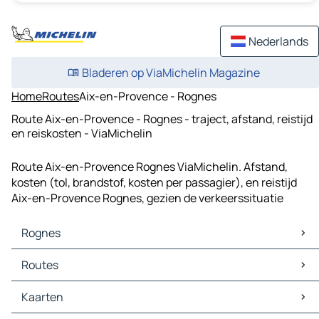
Nederlands
Bladeren op ViaMichelin Magazine
Home
Routes
Aix-en-Provence - Rognes
Route Aix-en-Provence - Rognes - traject, afstand, reistijd
en reiskosten - ViaMichelin
Route Aix-en-Provence Rognes ViaMichelin. Afstand,
kosten (tol, brandstof, kosten per passagier), en reistijd
Aix-en-Provence Rognes, gezien de verkeerssituatie
Rognes
Rognes Kaarten
Routes
Rognes Verkeer
Rognes Hotels
Routes Rognes - Aix-en-Provence
Kaarten
Rognes Restaurants
Routes Rognes - Pertuis