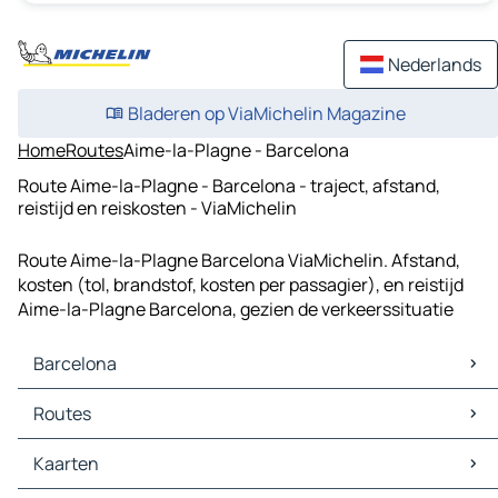
Nederlands
Bladeren op ViaMichelin Magazine
Home
Routes
Aime-la-Plagne - Barcelona
Route Aime-la-Plagne - Barcelona - traject, afstand,
reistijd en reiskosten - ViaMichelin
Route Aime-la-Plagne Barcelona ViaMichelin. Afstand,
kosten (tol, brandstof, kosten per passagier), en reistijd
Aime-la-Plagne Barcelona, gezien de verkeerssituatie
Barcelona
Barcelona Kaarten
Routes
Barcelona Verkeer
Barcelona Hotels
Routes Barcelona - Palma
Kaarten
Barcelona Restaurants
Routes Barcelona - L'Hospitalet de Llobregat