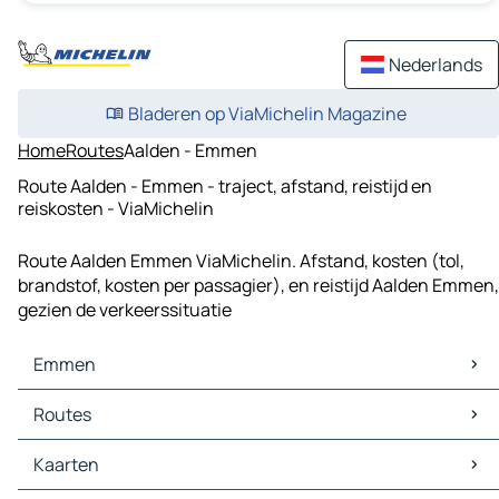
Nederlands
Bladeren op ViaMichelin Magazine
Home
Routes
Aalden - Emmen
Route Aalden - Emmen - traject, afstand, reistijd en
reiskosten - ViaMichelin
Route Aalden Emmen ViaMichelin. Afstand, kosten (tol,
brandstof, kosten per passagier), en reistijd Aalden Emmen,
gezien de verkeerssituatie
Emmen
Emmen Kaarten
Routes
Emmen Verkeer
Emmen Hotels
Routes Emmen - Assen
Kaarten
Emmen Restaurants
Routes Emmen - Hoogeveen