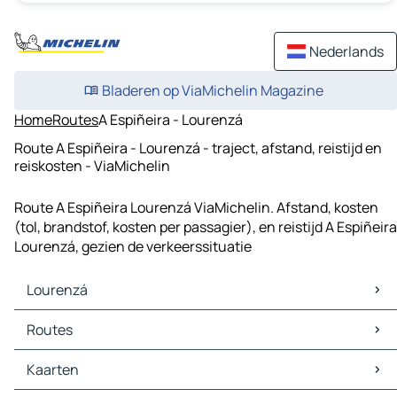
Nederlands
Bladeren op ViaMichelin Magazine
Home
Routes
A Espiñeira - Lourenzá
Route A Espiñeira - Lourenzá - traject, afstand, reistijd en
reiskosten - ViaMichelin
Route A Espiñeira Lourenzá ViaMichelin. Afstand, kosten
(tol, brandstof, kosten per passagier), en reistijd A Espiñeira
Lourenzá, gezien de verkeerssituatie
Lourenzá
Lourenzá Kaarten
Routes
Lourenzá Verkeer
Lourenzá Hotels
Routes Lourenzá - Mondoñedo (Nosa Señora do Carme)
Kaarten
Lourenzá Restaurants
Routes Lourenzá - San Cosme