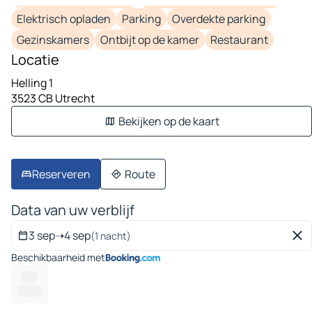
Elektrisch opladen
Parking
Overdekte parking
Gezinskamers
Ontbijt op de kamer
Restaurant
Locatie
Helling 1
3523 CB Utrecht
Bekijken op de kaart
Reserveren
Route
Data van uw verblijf
3 sep
➝
4 sep
(1 nacht)
Beschikbaarheid met
-----
----- --