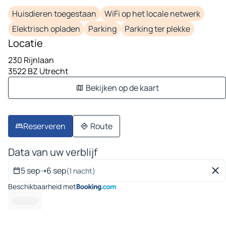
Huisdieren toegestaan
WiFi op het locale netwerk
Elektrisch opladen
Parking
Parking ter plekke
Locatie
230 Rijnlaan
3522 BZ Utrecht
Bekijken op de kaart
Reserveren
Route
Data van uw verblijf
5 sep
➝
6 sep
(1 nacht)
Beschikbaarheid met
------ -- --