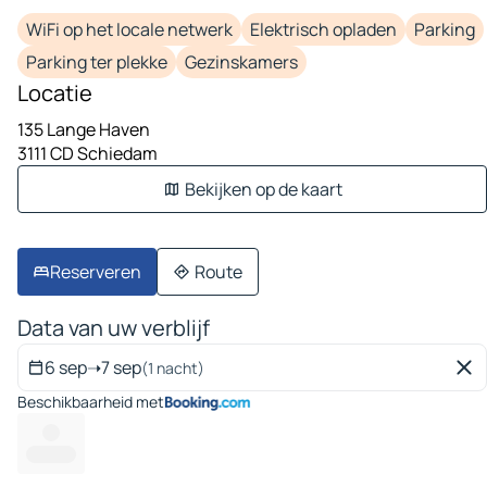
WiFi op het locale netwerk
Elektrisch opladen
Parking
Parking ter plekke
Gezinskamers
Locatie
135 Lange Haven
3111 CD Schiedam
Bekijken op de kaart
Reserveren
Route
Data van uw verblijf
6 sep
➝
7 sep
(1 nacht)
Beschikbaarheid met
---
------- --