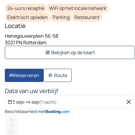
24-uurs receptie
WiFi op het locale netwerk
Elektrisch opladen
Parking
Restaurant
Locatie
Henegouwerplein 56-58
3021 PN Rotterdam
Bekijken op de kaart
Reserveren
Route
Data van uw verblijf
3 sep
➝
4 sep
(1 nacht)
Beschikbaarheid met
---
----
------