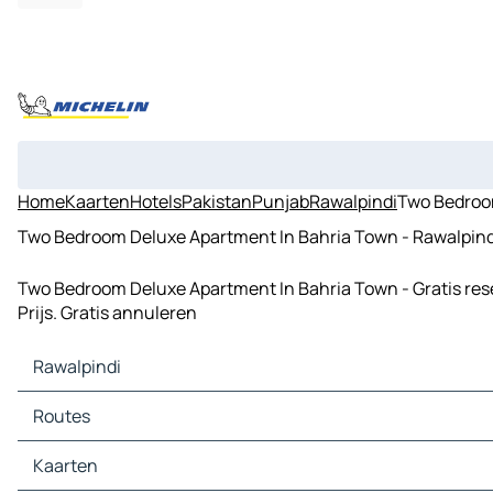
Home
Kaarten
Hotels
Pakistan
Punjab
Rawalpindi
Two Bedroo
Two Bedroom Deluxe Apartment In Bahria Town - Rawalpindi 
Two Bedroom Deluxe Apartment In Bahria Town - Gratis rese
Prijs. Gratis annuleren
Rawalpindi
Rawalpindi Kaarten
Routes
Rawalpindi Verkeer
Rawalpindi Hotels
Routes Rawalpindi - Islamabad
Kaarten
Rawalpindi Restaurants
Routes Rawalpindi - Wah