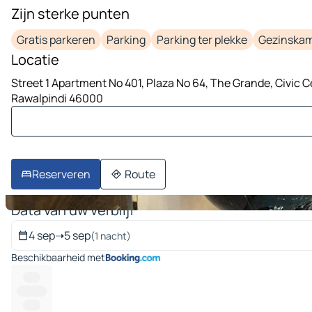
Zijn sterke punten
1 afbeelding op 10
Gratis parkeren
Parking
Parking ter plekke
Gezinska
Locatie
Street 1 Apartment No 401, Plaza No 64, The Grande, Civic C
Rawalpindi 46000
Reserveren
Route
Data van uw verblijf
4 sep
➝
5 sep
(1 nacht)
Beschikbaarheid met
-----
---------
-----