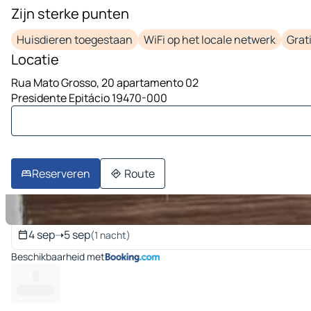
Zijn sterke punten
1 afbeelding op 10
Huisdieren toegestaan
WiFi op het locale netwerk
Grat
Locatie
Rua Mato Grosso, 20 apartamento 02
Presidente Epitácio 19470-000
Reserveren
Route
Data van uw verblijf
4 sep
➝
5 sep
(1 nacht)
Beschikbaarheid met
--
--------- --