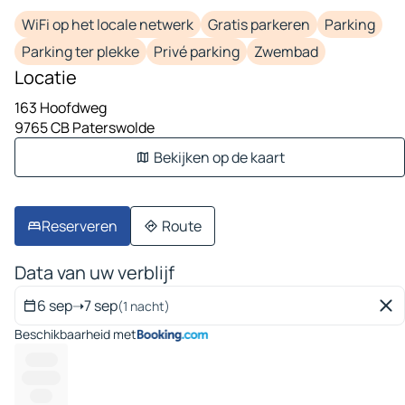
WiFi op het locale netwerk
Gratis parkeren
Parking
Parking ter plekke
Privé parking
Zwembad
Locatie
163 Hoofdweg
9765 CB Paterswolde
Bekijken op de kaart
Reserveren
Route
Data van uw verblijf
6 sep
➝
7 sep
(1 nacht)
Beschikbaarheid met
--------
---------
-----