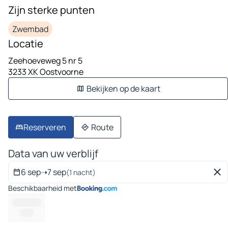
Zijn sterke punten
Zwembad
Locatie
Zeehoeveweg 5 nr 5
3233 XK Oostvoorne
Bekijken op de kaart
Reserveren
Route
Data van uw verblijf
6 sep
➝
7 sep
(1 nacht)
Beschikbaarheid met
---------- --
------