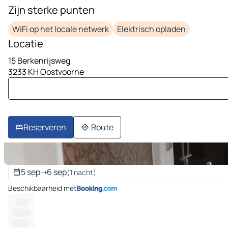
Zijn sterke punten
1 afbeelding op 10
WiFi op het locale netwerk
Elektrisch opladen
Locatie
15 Berkenrijsweg
3233 KH Oostvoorne
Reserveren
Route
Data van uw verblijf
5 sep
➝
6 sep
(1 nacht)
Beschikbaarheid met
------
--------
--------