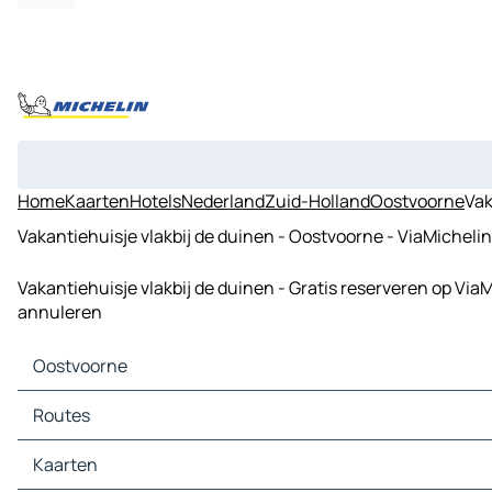
Home
Kaarten
Hotels
Nederland
Zuid-Holland
Oostvoorne
Vak
Vakantiehuisje vlakbij de duinen - Oostvoorne - ViaMichelin
Vakantiehuisje vlakbij de duinen - Gratis reserveren op Via
annuleren
Oostvoorne
Oostvoorne Kaarten
Routes
Oostvoorne Verkeer
Oostvoorne Hotels
Routes Oostvoorne - Hoek van Holland
Kaarten
Oostvoorne Restaurants
Routes Oostvoorne - Naaldwijk