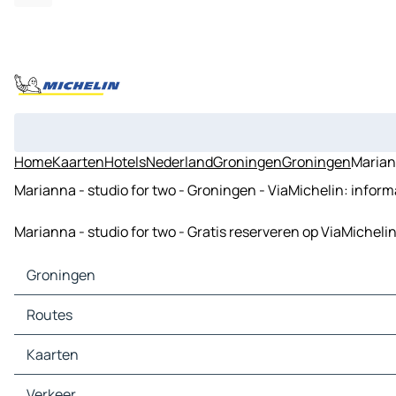
Home
Kaarten
Hotels
Nederland
Groningen
Groningen
Marian
Marianna - studio for two - Groningen - ViaMichelin: inform
Marianna - studio for two - Gratis reserveren op ViaMichel
Groningen
Groningen Kaarten
Routes
Groningen Verkeer
Groningen Hotels
Routes Groningen - Assen
Kaarten
Groningen Restaurants
Routes Groningen - Emden
Groningen Toeristische-Bezienswaardigheden
Routes Groningen - Leek
Kaarten Assen
Verkeer