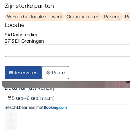
Zijn sterke punten
1 afbeelding op 9
WiFi op het locale netwerk
Gratis parkeren
Parking
Pa
Locatie
94 Damsterdiep
9713 EK Groningen
Reserveren
Route
Data van uw verblijf
5 sep
➝
6 sep
(1 nacht)
Beschikbaarheid met
---
------
-----