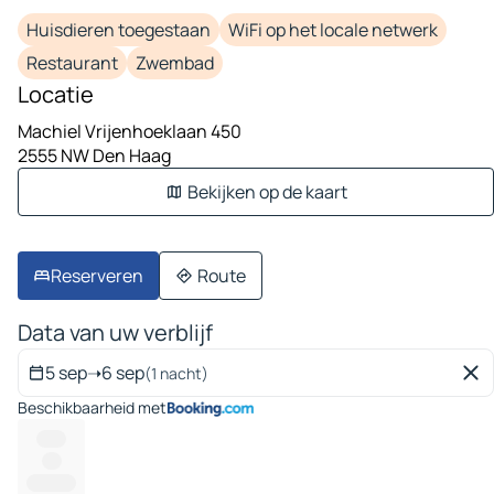
Huisdieren toegestaan
WiFi op het locale netwerk
Restaurant
Zwembad
Locatie
Machiel Vrijenhoeklaan 450
2555 NW Den Haag
Bekijken op de kaart
Reserveren
Route
Data van uw verblijf
5 sep
➝
6 sep
(1 nacht)
Beschikbaarheid met
------
----
----------