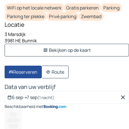
WiFi op het locale netwerk
Gratis parkeren
Parking
Parking ter plekke
Privé parking
Zwembad
Locatie
3 Marsdijk
3981 HE Bunnik
Bekijken op de kaart
Reserveren
Route
Data van uw verblijf
6 sep
➝
7 sep
(1 nacht)
Beschikbaarheid met
------
---------
-------