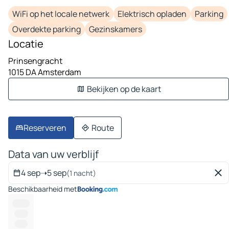
WiFi op het locale netwerk
Elektrisch opladen
Parking
Overdekte parking
Gezinskamers
Locatie
Prinsengracht
1015 DA Amsterdam
Bekijken op de kaart
Reserveren
Route
Data van uw verblijf
4 sep
➝
5 sep
(1 nacht)
Beschikbaarheid met
-------
------
-----